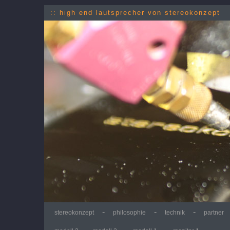
:: high end lautsprecher von stereokonzept
-
-
-
stereokonzept
philosophie
technik
partner