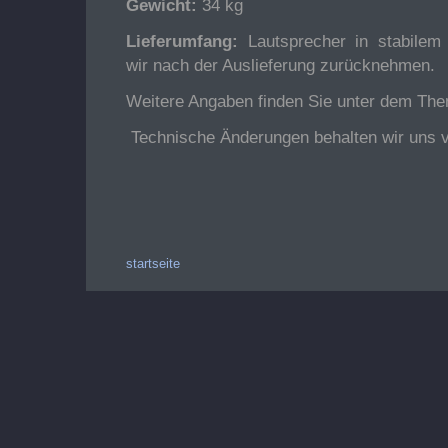
Gewicht:
34 kg
Lieferumfang:
Lautsprecher in stabilem 
wir nach der Auslieferung zurücknehmen.
Weitere Angaben finden Sie unter dem Th
Technische Änderungen behalten wir uns v
startseite