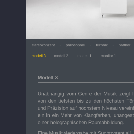
-
-
-
stereokonzept
philosophie
technik
partner
modell 3
modell 2
modell 1
monitor 1
Modell 3
Unabhängig vom Genre der Musik zeigt I
von den tiefsten bis zu den höchsten Tön
und Präzision auf höchstem Niveau verein
ein in ein Mehr von Klangfarben, unanges
einer holographischen Raumabbildung.
Eine Musikwiedergabe mit Suchtpotential!