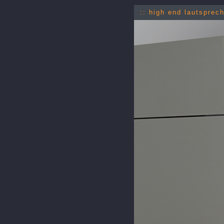
:: high end lautsprec