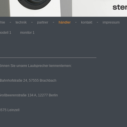
-
-
-
-
-
phie
technik
partner
händler
kontakt
impressum
odell 1
monitor 1
können Sie unsere Lautsprecher kennenlernen:
 Bahnhofstraße 24, 57555 Brachbach
Großbeerenstraße 134 A, 12277 Berlin
3575 Leinzell