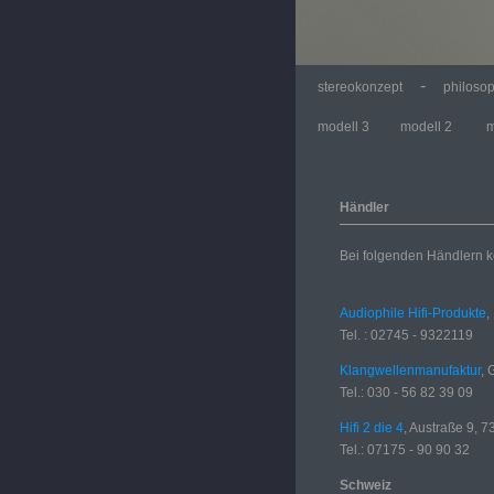
-
stereokonzept
philoso
modell 3
modell 2
m
Händler
Bei folgenden Händlern 
Audiophile Hifi-Produkte
,
Tel. : 02745 - 9322119
Klangwellenmanufaktur
, 
Tel.: 030 - 56 82 39 09
Hifi 2 die 4
, Austraße 9, 7
Tel.: 07175 - 90 90 32
Schweiz