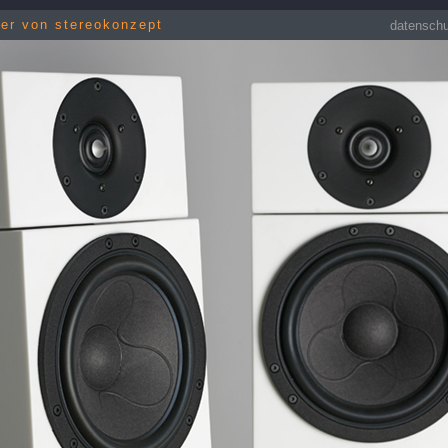
her von stereokonzept
datensch