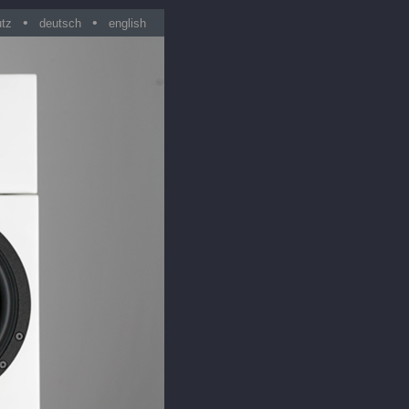
•
•
utz
deutsch
english