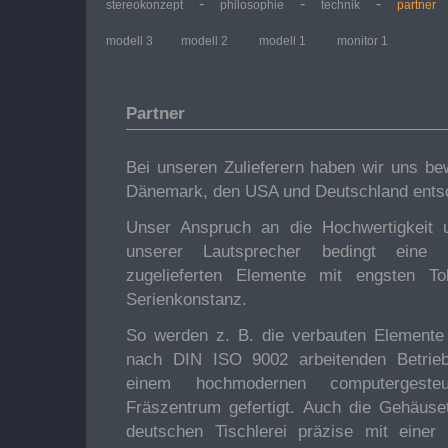
-
-
-
stereokonzept
philosophie
technik
partner
modell 3
modell 2
modell 1
monitor 1
Partner
Bei unseren Zulieferern haben wir uns be
Dänemark, den USA und Deutschland ents
Unser Anspruch an die Hochwertigkeit un
unserer Lautsprecher bedingt eine 
zugelieferten Elemente mit engsten T
Serienkonstanz.
So werden z. B. die verbauten Elemente
nach DIN ISO 9002 arbeitenden Betrie
einem hochmodernen computergeste
Fräszentrum gefertigt. Auch die Gehäuset
deutschen Tischlerei präzise mit einer