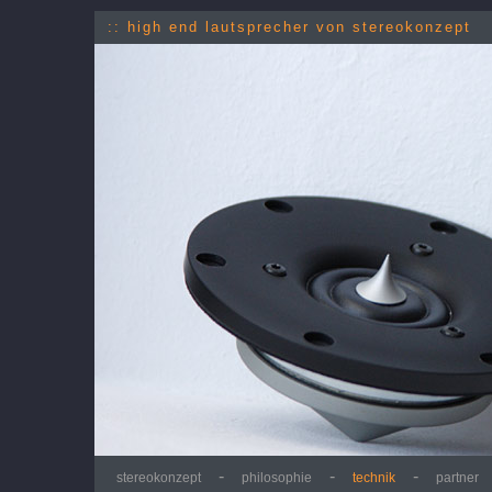
:: high end lautsprecher von stereokonzept
-
-
-
stereokonzept
philosophie
technik
partner