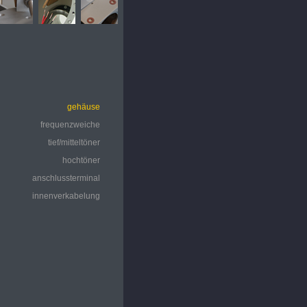
gehäuse
frequenzweiche
tief/mitteltöner
hochtöner
anschlussterminal
innenverkabelung