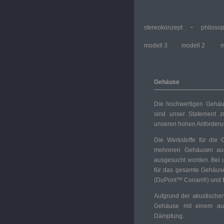
-
stereokonzept
philoso
modell 3
modell 2
m
Gehäuse
Die hochwertigen Gehäus
sind unser Statement z
unseren hohen Anforderu
Die Werkstoffe für di
mehreren Gehäusen aus 
ausgesucht worden. Bei 
für das gesamte Gehäuse
(DuPont™ Corian®) und Bi
Aufgrund der akustische
Gehäuse mit einem aus
Dämpfung.