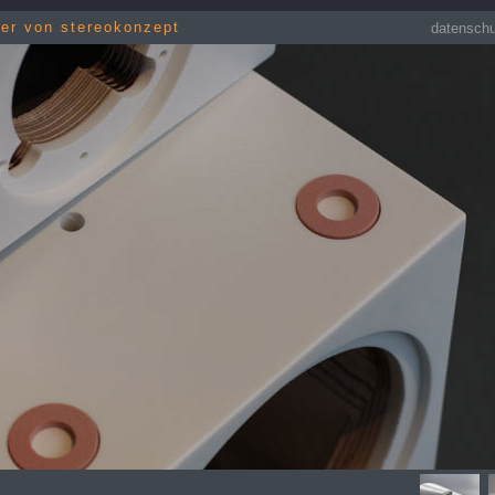
her von stereokonzept
datensch