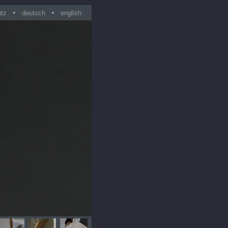
•
•
utz
deutsch
english