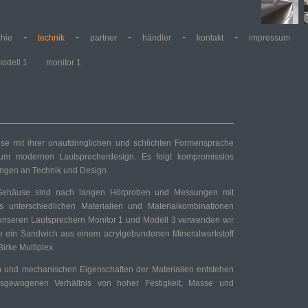
-
-
-
-
-
phie
technik
partner
händler
kontakt
impressum
odell 1
monitor 1
e mit ihrer unaufdringlichen und schlichten Formensprache
um modernen Lautsprecherdesign. Es folgt kompromisslos
ngen an Technik und Design.
e Gehäuse sind nach langen Hörproben und Messungen mit
unterschiedlichen Materialien und Materialkombinationen
unseren Lautsprechern Monitor 1 und Modell 3 verwenden wir
 ein Sandwich aus einem acrylgebundenen Mineralwerkstoff
rke Multiplex.
n und mechanischen Eigenschaften der Materialien entstehen
gewogenen Verhältnis von hoher Festigkeit, Masse und